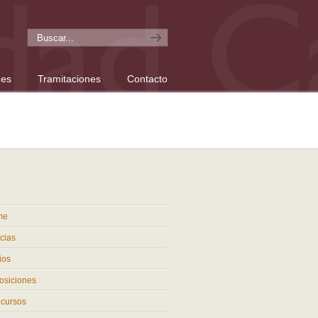
nes
Tramitaciones
Contacto
me
cias
ios
osiciones
cursos