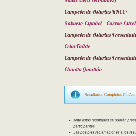
Saioa Viera Fernández)
Campeón de Asturias RREE:
Sabueso Español Carxov Estrell
Campeón de Asturias Presentador
Celia Faílde
Campeón de Asturias Presentado
Claudia Guadián
Resultados Completos Cto Ast
Ante estos resultados se podrán pres
participantes.
Las posibles reclamaciones a los resu