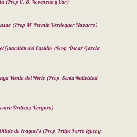
a (Prop C. B. Xovencan y Car)
masae (Prop Mª Fermín Verdeguer Navarro)
el Guardián del Castillo (Prop Óscar García
aya Viento del Norte (Prop Sonia Natividad
:
armen Ordóñez Vergara)
late de Fraguel’s (Prop Felipe Pérez López y