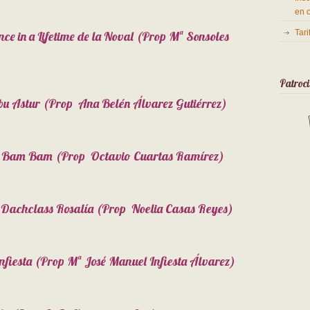
en 
Tar
ce in a Lifetime de la Noval (Prop Mª Sonsoles
Patroc
obu Astur (Prop Ana Belén Álvarez Gutiérrez)
nds Bam Bam (Prop Octavio Cuartas Ramírez)
/ Dachclass Rosalía (Prop Noelia Casas Reyes)
fiesta (Prop Mª José Manuel Infiesta Álvarez)