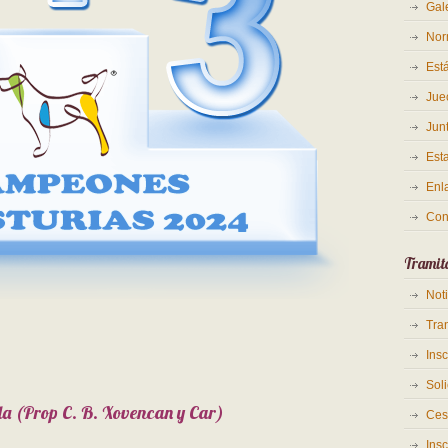
Gale
Nor
Est
Jue
Junt
Est
Enl
Con
Tramit
Not
Tra
Ins
Soli
la (Prop C. B. Xovencan y Car)
Ces
Insc