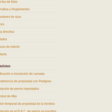
rías de fotos
mativa y Reglamentos
ándares de raza
ces
a directiva
atutos
aces de interés
tacto
aciones
ificación e Inscripción de camada
nsferencia de propiedad con Pedigree
cripción de perros importados
citud de Afijo
ión temporal de propiedad de la hembra
ripción en el R.R.C. de perros ya inscritos