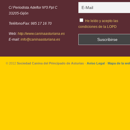
C/ Periodista Adeflor Nº3 Ppl C
33205-Gijón
He leído y acepto las
Teléfono/Fax: 985 17 16 70
condiciones de la LOPD
Web:
http://www.caninaasturiana.es
E-mail:
info@caninaasturiana.es
© 2012
Sociedad Canina del Principado de Asturias
-
Aviso Legal
-
Mapa de la we