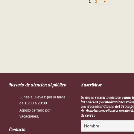
1
2
►
Horario de atención al público
Suscribirse
Si desea recibir mediante e-mail 
Lunes a Jueves: por la tarde
las noticias y actualizaciones rela
de 18:00 a 20:00
a la Sociedad Canina del Princip
Agosto cerrado por
de Asturias suscríbase a nuestra li
de correo.
vacaciones.
Contacto