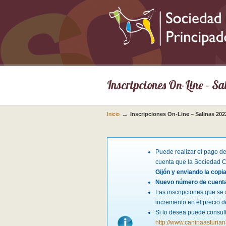
Inscripciones On-Line – S
→
Inicio
Inscripciones On-Line – Salinas 202
Puede realizar el pago de 
cuenta que la Sociedad Ca
Gijón y enviando la copia
Nuevo número de cuenta
Las inscripciones que se 
incremento en el precio d
Si lo desea puede consult
http://www.caninaasturia