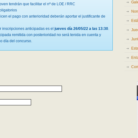
Gale
oven tendrán que facilitar el nº de LOE / RRC
bligatorios
Nor
icen el pago con anterioridad deberán aportar el justificante de
Est
ir inscripciones anticipadas es el
jueves día 26/05/22 a las 13:30
.
Jue
icipada remitida con posterioridad no será tenida en cuenta y
Junt
o día del concurso.
Est
Enl
Con