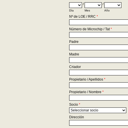
/
/
Día
Mes
Año
Nº de LOE / RRC
*
Número de Microchip / Tat
*
Padre
Madre
Criador
Propietario / Apellidos
*
Propietario / Nombre
*
Socio
*
Dirección