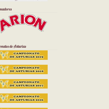
inadores
natos de Asturias