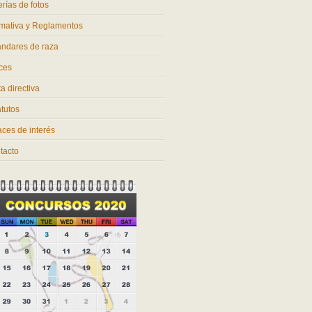
rías de fotos
mativa y Reglamentos
ándares de raza
ces
a directiva
atutos
aces de interés
tacto