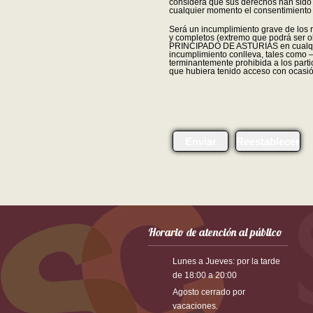
considera que sus derechos han sido
cualquier momento el consentimiento f
Será un incumplimiento grave de los re
y completos (extremo que podrá ser 
PRINCIPADO DE ASTURIAS en cualqui
incumplimiento conlleva, tales como —
terminantemente prohibida a los partic
que hubiera tenido acceso con ocasión
Enviar
Reestablecer
Horario de atención al público
Lunes a Jueves: por la tarde
de 18:00 a 20:00
Agosto cerrado por
vacaciones.