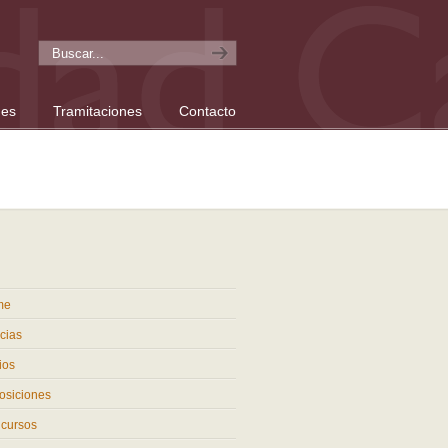
nes
Tramitaciones
Contacto
me
cias
ios
osiciones
cursos