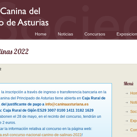
Home
Noticias
Concursos
Exposicio
alinas 2022
2
Menú
la inscripción a través de ingreso o transferencia bancaria en la
Ho
nina del Principado de Asturias tiene abierta en
Caja Rural de
Noti
 del justificante de pago a
info@caninaasturiana.es
: Caja Rural de Gijón ES29 3007 0100 1411 3182 1629
Soc
abonen el 28 de mayo, en el recinto del concurso, tendrán un
Exp
e 2 euros.
ar la información relativa al concurso en la página web:
Con
na.es/i-concurso-nacional-canino-de-salinas-2022
/