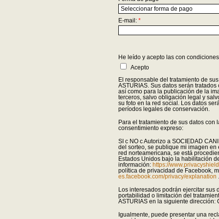
E-mail:
*
He leído y acepto las con condicione
Acepto
El responsable del tratamiento de
ASTURIAS. Sus datos serán tratados co
así como para la publicación de la i
terceros, salvo obligación legal y sal
su foto en la red social. Los datos se
períodos legales de conservación.
Para el tratamiento de sus datos con 
consentimiento expreso:
SI c NO c Autorizo a SOCIEDAD CA
del sorteo, se publique mi imagen en e
red norteamericana, se está procedien
Estados Unidos bajo la habilitación
información:
https://www.privacyshie
política de privacidad de Facebook, m
es.facebook.com/privacy/explanation
Los interesados podrán ejercitar sus d
portabilidad o limitación del trat
ASTURIAS en la siguiente dirección
Igualmente, puede presentar una recl