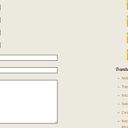
Tramit
Not
Tra
Ins
Soli
Ces
Insc
en 