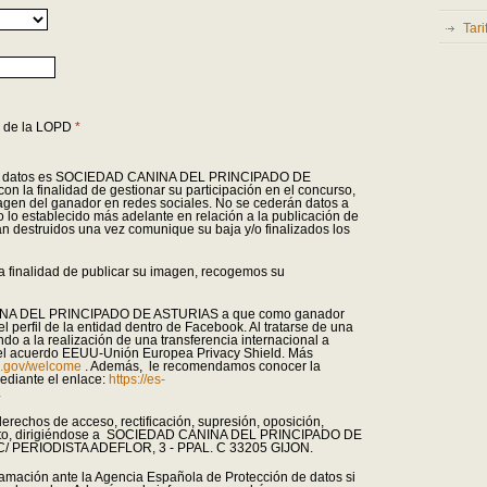
Tar
s de la LOPD
*
 sus datos es SOCIEDAD CANINA DEL PRINCIPADO DE
n la finalidad de gestionar su participación en el concurso,
magen del ganador en redes sociales. No se cederán datos a
vo lo establecido más adelante en relación a la publicación de
rán destruidos una vez comunique su baja y/o finalizados los
la finalidad de publicar su imagen, recogemos su
NINA DEL PRINCIPADO DE ASTURIAS a que como ganador
l perfil de la entidad dentro de Facebook. Al tratarse de una
do a la realización de una transferencia internacional a
 del acuerdo EEUU-Unión Europea Privacy Shield. Más
ld.gov/welcome
. Además, le recomendamos conocer la
ediante el enlace:
https://es-
.
erechos de acceso, rectificación, supresión, oposición,
amiento, dirigiéndose a SOCIEDAD CANINA DEL PRINCIPADO DE
: C/ PERIODISTA ADEFLOR, 3 - PPAL. C 33205 GIJON.
amación ante la Agencia Española de Protección de datos si