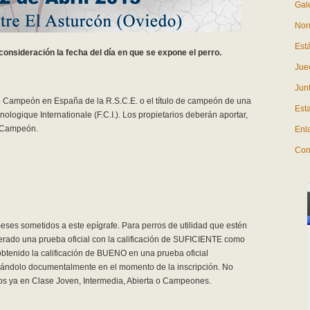
Gale
Nor
Est
consideración la fecha del día en que se expone el perro.
Jue
Junt
de Campeón en España de la R.S.C.E. o el título de campeón de una
Est
ologique Internationale (F.C.I.). Los propietarios deberán aportar,
de Campeón.
Enl
Con
ses sometidos a este epígrafe. Para perros de utilidad que estén
perado una prueba oficial con la calificación de SUFICIENTE como
btenido la calificación de BUENO en una prueba oficial
tificándolo documentalmente en el momento de la inscripción. No
itos ya en Clase Joven, Intermedia, Abierta o Campeones.