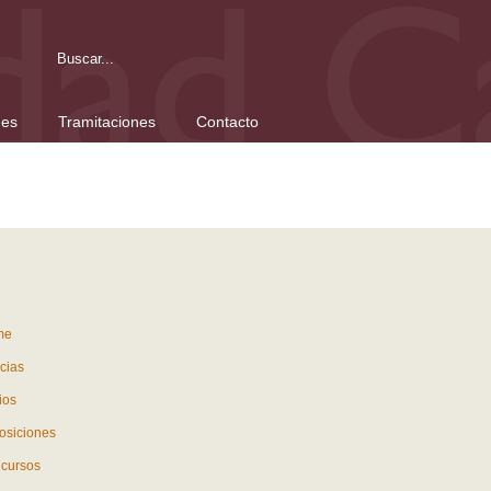
nes
Tramitaciones
Contacto
me
cias
ios
osiciones
cursos