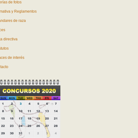
rías de fotos
mativa y Reglamentos
ándares de raza
ces
a directiva
atutos
aces de interés
tacto