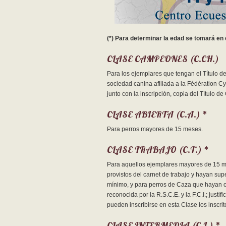
(*) Para determinar la edad se tomará en 
CLASE CAMPEONES (C.CH.)
Para los ejemplares que tengan el Título 
sociedad canina afiliada a la Fédération Cyn
junto con la inscripción, copia del Título 
CLASE ABIERTA (C.A.) *
Para perros mayores de 15 meses.
CLASE TRABAJO (C.T.) *
Para aquellos ejemplares mayores de 15 me
provistos del carnet de trabajo y hayan su
mínimo, y para perros de Caza que hayan o
reconocida por la R.S.C.E. y la F.C.I.; jus
pueden inscribirse en esta Clase los inscr
CLASE INTERMEDIA (C.I.) *