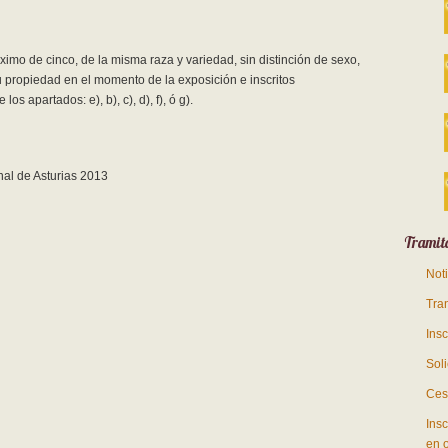
imo de cinco, de la misma raza y variedad, sin distinción de sexo,
 propiedad en el momento de la exposición e inscritos
s apartados: e), b), c), d), f), ó g).
Tramit
Not
Tra
Ins
Soli
Ces
Insc
en 