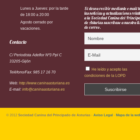
Si desea recibir mediante e-mail 
Lunes a Jueves: por la tarde
las noticias y actualizaciones rela
de 18:00 a 20:00
a la Sociedad Canina del Princip
Agosto cerrado por
de Asturias suscríbase a nuestra li
de correo.
vacaciones.
Contacto
C/ Periodista Adeflor Nº3 Ppl C
33205-Gijón
He leído y acepto las
Teléfono/Fax: 985 17 16 70
condiciones de la LOPD
Web:
http://www.caninaasturiana.es
E-mail:
info@caninaasturiana.es
© 2012
Sociedad Canina del Principado de Asturias
-
Aviso Legal
-
Mapa de la we