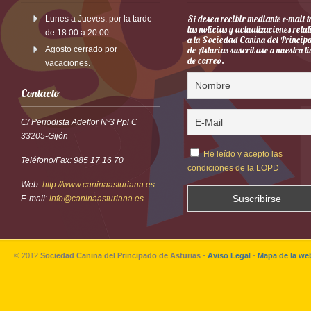
Si desea recibir mediante e-mail 
Lunes a Jueves: por la tarde
las noticias y actualizaciones rela
de 18:00 a 20:00
a la Sociedad Canina del Princip
Agosto cerrado por
de Asturias suscríbase a nuestra li
de correo.
vacaciones.
Contacto
C/ Periodista Adeflor Nº3 Ppl C
33205-Gijón
He leído y acepto las
Teléfono/Fax: 985 17 16 70
condiciones de la LOPD
Web:
http://www.caninaasturiana.es
E-mail:
info@caninaasturiana.es
© 2012
Sociedad Canina del Principado de Asturias
-
Aviso Legal
-
Mapa de la we