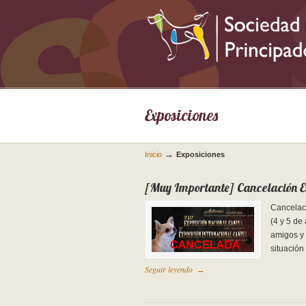
Exposiciones
→
Inicio
Exposiciones
[Muy Importante] Cancelación Ex
Cancelaci
(4 y 5 de
amigos y
situación
Seguir leyendo
→