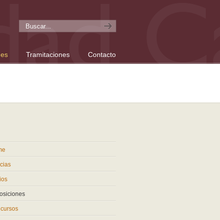
nes
Tramitaciones
Contacto
me
cias
ios
osiciones
cursos