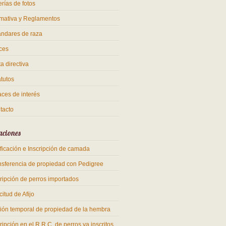
rías de fotos
mativa y Reglamentos
ándares de raza
ces
a directiva
atutos
aces de interés
tacto
aciones
ificación e Inscripción de camada
nsferencia de propiedad con Pedigree
cripción de perros importados
citud de Afijo
ión temporal de propiedad de la hembra
ripción en el R.R.C. de perros ya inscritos