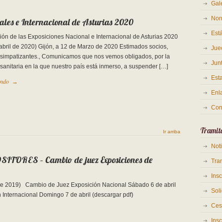
Gale
Nor
ales e Internacional de Asturias 2020
Est
ón de las Exposiciones Nacional e Internacional de Asturias 2020
 abril de 2020) Gijón, a 12 de Marzo de 2020 Estimados socios,
Jue
 simpatizantes., Comunicamos que nos vemos obligados, por la
Junt
 sanitaria en la que nuestro país está inmerso, a suspender […]
Est
endo
→
Enl
Con
Tramit
Ir arriba
Not
RES – Cambio de juez Exposiciones de
Tra
Ins
l de 2019) Cambio de Juez Exposición Nacional Sábado 6 de abril
Soli
n Internacional Domingo 7 de abril (descargar pdf)
Ces
Insc